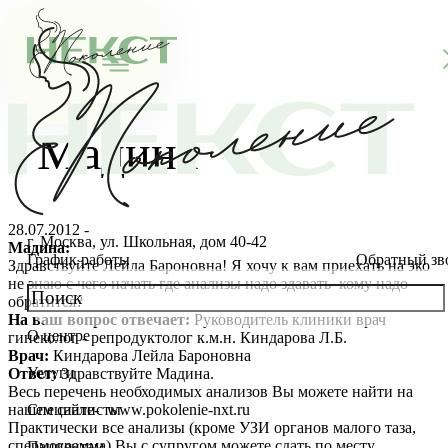
Мадина
28.07.2012 -
г. Москва, ул. Школьная, дом 40-42
Мадина:
График работы
Обратный зв
Здравствуйте Лейла Бароновна! Я хочу к вам приехать на эко
не знаю с чего начать где анализы надо здавать кому надо
обратится?
На ваш вопрос отвечает:
Руководитель клиники врач
О центре
гинеколог - репродуктолог к.м.н. Киндарова Л.Б.
О клинике
Врач:
Киндарова Лейла Бароновна
Услуги
Ответ:
Здравствуйте Мадина.
Новости
Консультации специалистов
Весь перечень необходимых анализов Вы можете найти на
нашем сайте- www.pokolenie-nxt.ru
Специалисты
Практически все анализы (кроме УЗИ органов малого таза,
Благотворительность
Стоимость ЭКО
Главный врач
спермограмма) Вы с супругом можете сдать по месту
Пациентам