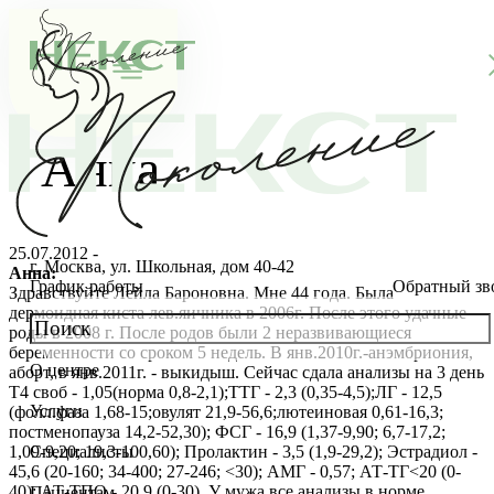
Анна
25.07.2012 -
г. Москва, ул. Школьная, дом 40-42
Анна:
График работы
Обратный зв
Здравствуйте Лейла Бароновна. Мне 44 года. Была
дермоидная киста лев.яичника в 2006г. После этого удачные
роды в 2008 г. После родов были 2 неразвивающиеся
беременности со сроком 5 недель. В янв.2010г.-анэмбриония,
О центре
аборт, в янв.2011г. - выкидыш. Сейчас сдала анализы на 3 день
О клинике
Т4 своб - 1,05(норма 0,8-2,1);ТТГ - 2,3 (0,35-4,5);ЛГ - 12,5
Услуги
(фолл.фаза 1,68-15;овулят 21,9-56,6;лютеиновая 0,61-16,3;
Новости
Консультации специалистов
постменопауза 14,2-52,30); ФСГ - 16,9 (1,37-9,90; 6,7-17,2;
1,09-9,20; 19,3-100,60); Пролактин - 3,5 (1,9-29,2); Эстрадиол -
Специалисты
45,6 (20-160; 34-400; 27-246; <30); АМГ - 0,57; АТ-ТГ<20 (0-
Благотворительность
Стоимость ЭКО
Главный врач
40); АТ-ТПО - 20,9 (0-30). У мужа все анализы в норме.
Пациентам