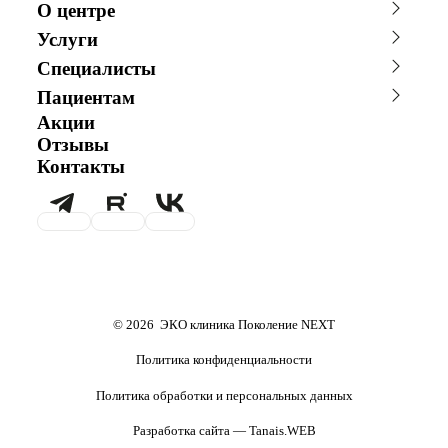
О центре
О клинике
Новости
Услуги
Благотворительность
Сотрудничество с врачами
Консультации специалистов
Стоимость ЭКО
График работы
Фотогалерея
Специалисты
Программы врт и эко
Донорство
Видео
Истории пациентов
Главный врач
Заместитель главного врача
Акушерство и гинекология
Андрология
Пациентам
Репродуктолог
Гинеколог
Анализы
Онлайн-консультации
Акции
Онлайн-оплата
Андролог
Генетик
специалистов
Эндокринолог
Специалист УЗД
Отзывы
Вопрос специалисту (Вопрос-
ЭКО по ОМС
Эмбриолог
Анестезиолог
Контакты
ответ)
Психолог
Гематолог
Хранение эмбрионов
Налоговый вычет
Терапевт
Маммолог
Проживание
Транспортировка
репродуктивного материала
Обследования перед ЭКО,
Обследование перед ЭКО, для
криопереносом (по ОМС)
сурмам и доноров (на платной
основе)
Формы документов
Политика обработки
персональных данных
Полезные статьи и видео
© 2026 ЭКО клиника Поколение NEXT
Политика конфиденциальности
Политика обработки и персональных данных
Разработка сайта — Tanais.WEB