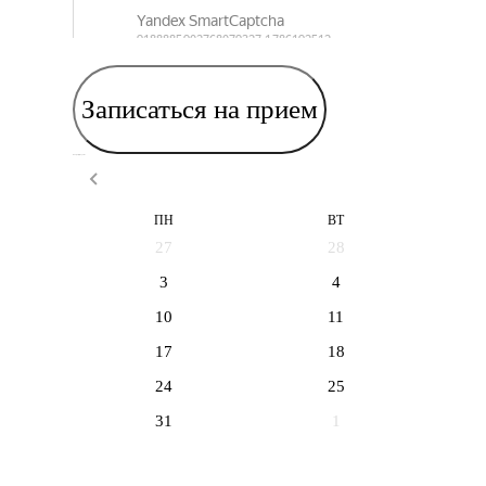
Записаться на прием
Выберите дату приема
ПН
ВТ
27
28
3
4
10
11
17
18
24
25
31
1