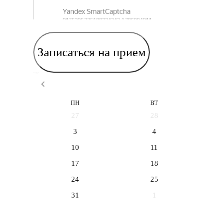
Записаться на прием
Выберите дату приема
ПН
ВТ
27
28
3
4
10
11
17
18
24
25
31
1