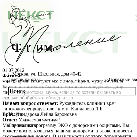
Фатима
01.07.2012 -
г. Москва, ул. Школьная, дом 40-42
Фатима:
График работы
Обратный зв
мне 45 врачи советуют эко с днор.яйцекл. мужу 49 Лейла
Бароновна хотелось бы знать можно ли оплодотвор. днор.
яцекл. спермотзоид. мужа, если да то хотели бы знать во
сколько обойдётся и обслед. и эко.
О центре
На ваш вопрос отвечает:
Руковдитель клиники врач
О клинике
гинеколог-репродуктолог к.м.н. Киндарова Л.Б.
Услуги
Врач:
Киндарова Лейла Бароновна
Новости
Консультации специалистов
Ответ:
Уважаемая Фатима!
Мы проводим программу ЭКО с донорскими ооцитами. Вы
Специалисты
можете воспользоваться нашими донорами, а также привести
Благотворительность
Стоимость ЭКО
Главный врач
свою женщину-донора. В зависимости от этого формируется
Пациентам