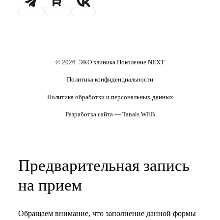
Проживание
Транспортировка
репродуктивного материала
Обследования перед ЭКО,
Обследование перед ЭКО, для
криопереносом (по ОМС)
сурмам и доноров (на платной
основе)
Формы документов
Политика обработки
персональных данных
Полезные статьи и видео
© 2026 ЭКО клиника Поколение NEXT
Политика конфиденциальности
Политика обработки и персональных данных
Разработка сайта — Tanais.WEB
Предварительная запись
на прием
Обращаем внимание, что заполнение данной формы