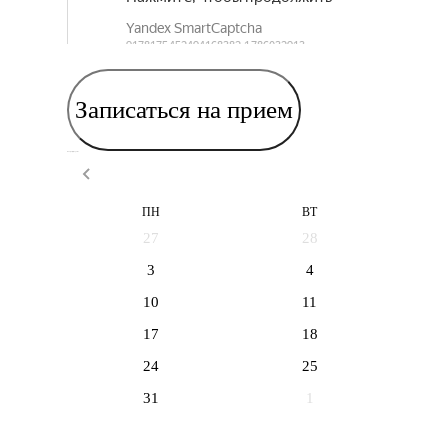
Записаться на прием
Выберите дату приема
ПН
ВТ
27
28
3
4
10
11
17
18
24
25
31
1