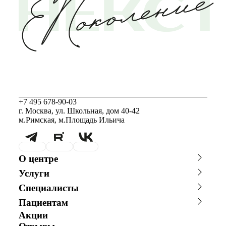
+7 495 678-90-03
г. Москва, ул. Школьная, дом 40-42
м.Римская, м.Площадь Ильича
О центре
О клинике
Новости
Услуги
Благотворительность
Сотрудничество с врачами
Консультации специалистов
Стоимость ЭКО
График работы
Фотогалерея
Специалисты
Программы врт и эко
Донорство
Видео
Истории пациентов
Главный врач
Заместитель главного врача
Акушерство и гинекология
Андрология
Пациентам
Репродуктолог
Гинеколог
Анализы
Онлайн-консультации
Акции
Онлайн-оплата
Андролог
Генетик
специалистов
Эндокринолог
Специалист УЗД