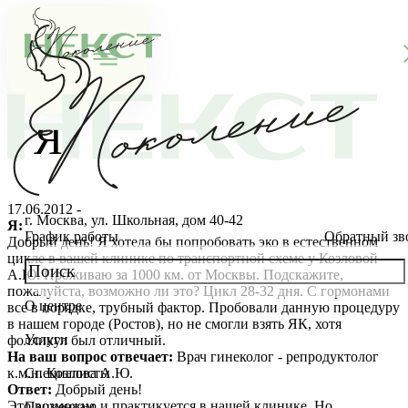
Я
17.06.2012 -
г. Москва, ул. Школьная, дом 40-42
Я:
График работы
Обратный зв
Добрый день! Я хотела бы попробовать эко в естественном
цикле в вашей клинике по транспортной схеме у Козловой
А.Ю. Проживаю за 1000 км. от Москвы. Подскажите,
пожалуйста, возможно ли это? Цикл 28-32 дня. С гормонами
О центре
все в порядке, трубный фактор. Пробовали данную процедуру
О клинике
в нашем городе (Ростов), но не смогли взять ЯК, хотя
Услуги
фолликул был отличный.
Новости
Консультации специалистов
На ваш вопрос отвечает:
Врач гинеколог - репродуктолог
к.м.н. Козлова А.Ю.
Специалисты
Ответ:
Добрый день!
Благотворительность
Стоимость ЭКО
Главный врач
Это возможно и практикуется в нашей клинике. Но
Пациентам