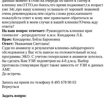
данный момент я стою на очереди по квоте в Питер в
Маммолог
Полезные статьи и видео
клинику им.ОТТО,но боюсь,что время поджимает,т.к возраст
уже 34г.,про вашу клинику услышала от хорошей знакомой
очень рекомендовала,чем сидеть сложа руки,напишите
пожалуйста ответ к кому мне правильнее обратиться за
консультацией в моем случае в вашей клинике?Очень жду
ответа?
На ваш вопрос отвечает:
Руководитель клиники врач
гинеколог - репродуктолог к.м.н. Киндарова Л.Б.
Врач:
Киндарова Лейла Бароновна
Ответ:
Уважаемая Светлана!
Судя по анамнезу и результатам клинико-лабораторного
обследования у Вас есть шансы на положительный исход
программы ЭКО. С учетом гиперплазии в анамнезе хотелось
бы сделать Вам УЗИ эндометрия на 4-8 д.м.ц. Выбор
протокола стимуляции будет также зависеть от УЗИ и данных
АМГ.
До встречи.
Запись на прием по телефону 8 495 678 90 03
Вернуться
Задать вопрос