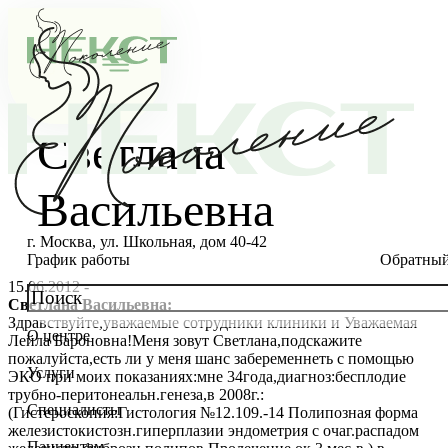
Светлана
Васильевна
г. Москва, ул. Школьная, дом 40-42
График работы
Обратный
15.06.2012 -
Светлана Васильевна:
Здравствуйте,уважаемые сотрудники клиники и Уважаемая
О центре
Лейла Бароновна!Меня зовут Светлана,подскажите
О клинике
пожалуйста,есть ли у меня шанс забеременнеть с помощью
Услуги
ЭКО при моих показаниях:мне 34года,диагноз:бесплодие
Новости
Консультации специалистов
трубно-перитонеальн.генеза,в 2008г.:
Специалисты
(Гистероскопия:Гистология №12.109.-14 Полипозная форма
Благотворительность
Стоимость ЭКО
Главный врач
железистокистозн.гиперплазии эндометрия с очаг.распадом
Пациентам