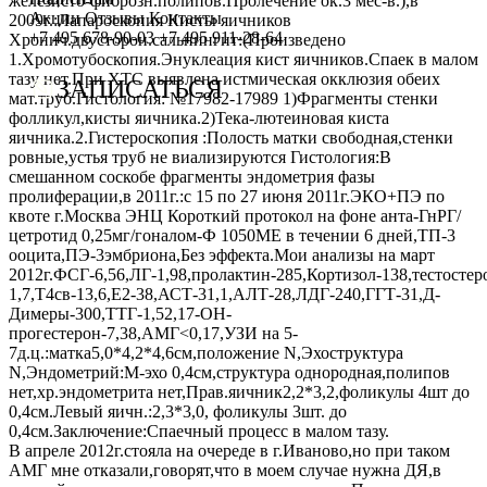
железисто-фиброзн.полипов.Пролечение ок.3 мес-в.),в
Сотрудничество с врачами
Программы врт и эко
Заместитель главного врача
Онлайн-консультации специалистов
Акции
Отзывы
Контакты
2009г.:Лапароскопия Кисты яичников
+7 495 678-90-03
+7 495 911-28-64
Хронич.двусторон.сальпингит:(Произведено
График работы
Донорство
Репродуктолог
Онлайн-оплата
1.Хромотубоскопия.Энуклеация кист яичников.Спаек в малом
тазу нет.При ХТС выявлена истмическая окклюзия обеих
ЗАПИСАТЬСЯ
мат.труб.Гистология: №17982-17989 1)Фрагменты стенки
Фотогалерея
Акушерство и гинекология
Гинеколог
Вопрос специалисту (Вопрос-ответ)
фолликул,кисты яичника.2)Тека-лютеиновая киста
яичника.2.Гистероскопия :Полость матки свободная,стенки
Видео
Андрология
Андролог
ЭКО по ОМС
ровные,устья труб не виализируются Гистология:В
смешанном соскобе фрагменты эндометрия фазы
Истории пациентов
Анализы
Генетик
Хранение эмбрионов
пролиферации,в 2011г.:с 15 по 27 июня 2011г.ЭКО+ПЭ по
квоте г.Москва ЭНЦ Короткий протокол на фоне анта-ГнРГ/
Эндокринолог
Налоговый вычет
цетротид 0,25мг/гоналом-Ф 1050МЕ в течении 6 дней,ТП-3
ооцита,ПЭ-3эмбриона,Без эффекта.Мои анализы на март
Специалист УЗД
Проживание
2012г.ФСГ-6,56,ЛГ-1,98,пролактин-285,Кортизол-138,тестостеро
1,7,Т4св-13,6,Е2-38,АСТ-31,1,АЛТ-28,ЛДГ-240,ГГТ-31,Д-
Эмбриолог
Транспортировка репродуктивного материала
Димеры-300,ТТГ-1,52,17-ОН-
прогестерон-7,38,АМГ<0,17,УЗИ на 5-
Анестезиолог
Обследования перед ЭКО, криопереносом (по ОМС)
7д.ц.:матка5,0*4,2*4,6см,положение N,Эхоструктура
N,Эндометрий:М-эхо 0,4см,структура однородная,полипов
Психолог
Обследование перед ЭКО, для сурмам и доноров (на платной
нет,хр.эндометрита нет,Прав.яичник2,2*3,2,фоликулы 4шт до
0,4см.Левый яичн.:2,3*3,0, фоликулы 3шт. до
Гематолог
Формы документов
0,4см.Заключение:Спаечный процесс в малом тазу.
В апреле 2012г.стояла на очереде в г.Иваново,но при таком
Терапевт
Политика обработки персональных данных
АМГ мне отказали,говорят,что в моем случае нужна ДЯ,в