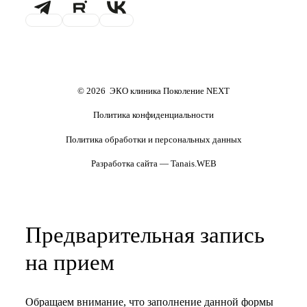
Проживание
Транспортировка
репродуктивного материала
Обследования перед ЭКО,
Обследование перед ЭКО, для
криопереносом (по ОМС)
сурмам и доноров (на платной
основе)
Формы документов
Политика обработки
персональных данных
Полезные статьи и видео
© 2026 ЭКО клиника Поколение NEXT
Политика конфиденциальности
Политика обработки и персональных данных
Разработка сайта — Tanais.WEB
Предварительная запись
на прием
Обращаем внимание, что заполнение данной формы