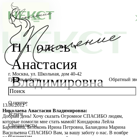
Николаева
Анастасия
г. Москва, ул. Школьная, дом 40-42
Владимировна
График работы
Обратный зв
О центре
13.06.2012 -
О клинике
Николаева Анастасия Владимировна:
Услуги
Добрый день! Хочу сказать Огромное СПАСИБО людям,
Новости
Консультации специалистов
которые помогли мне стать мамой! Киндарова Лейла
Специалисты
Бароновна, Белоконь Ирина Петровна, Баландина Марина
Благотворительность
Стоимость ЭКО
Главный врач
Васильевна СПАСИБО Вам, за вашу заботу о нас. В ноябре
Пациентам