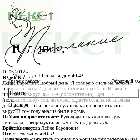
Юлия Б.
10.06.2012 -
г. Москва, ул. Школьная, дом 40-42
Юлия Б.:
График работы
Обратный зв
Лейла Бароновна,добрый день! Я собираю анализы, должна
придти к вам на 2 дц для вступления в протокол.Выявили
цитомегаловирус IgG-479 (положительно), IgM-1,14
(положительно) - есть ли смысл сдавать остальные анализы
О центре
для протокола сейчас?или нужно как-то пролечить этот
О клинике
вирус?В том году анализ был в норме.
Услуги
На ваш вопрос отвечает:
Руководитель клиники врач
Новости
Консультации специалистов
гинеколог - репродуктолог к.м.н. Киндарова Л.Б.
Врач:
Киндарова Лейла Бароновна
Специалисты
Ответ:
Уважаемая Юля!
Благотворительность
Стоимость ЭКО
Главный врач
Пожалуйста, свяжитесь со мной по мобильному телефону (Вы
Пациентам