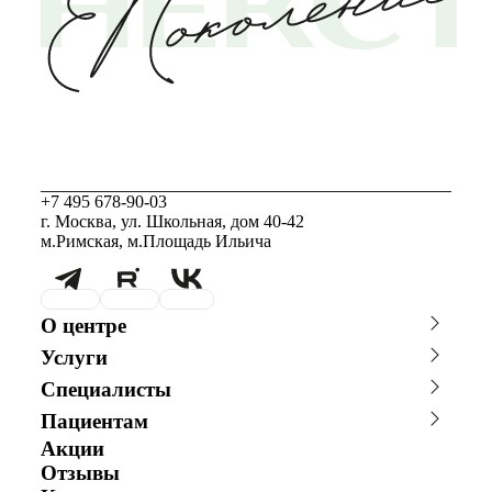
+7 495 678-90-03
г. Москва, ул. Школьная, дом 40-42
м.Римская, м.Площадь Ильича
О центре
О клинике
Новости
Услуги
Благотворительность
Сотрудничество с врачами
Консультации специалистов
Стоимость ЭКО
График работы
Фотогалерея
Специалисты
Программы врт и эко
Донорство
Видео
Истории пациентов
Главный врач
Заместитель главного врача
Акушерство и гинекология
Андрология
Пациентам
Репродуктолог
Гинеколог
Анализы
Онлайн-консультации
Акции
Онлайн-оплата
Андролог
Генетик
специалистов
Эндокринолог
Специалист УЗД
Отзывы
Вопрос специалисту (Вопрос-
ЭКО по ОМС
Эмбриолог
Анестезиолог