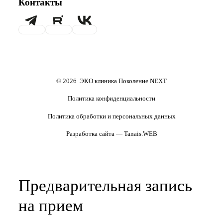
Контакты
ответ)
Психолог
Гематолог
Хранение эмбрионов
Налоговый вычет
Терапевт
Маммолог
Проживание
Транспортировка
репродуктивного материала
Обследования перед ЭКО,
Обследование перед ЭКО, для
криопереносом (по ОМС)
сурмам и доноров (на платной
основе)
Формы документов
Политика обработки
персональных данных
Полезные статьи и видео
© 2026 ЭКО клиника Поколение NEXT
Политика конфиденциальности
Политика обработки и персональных данных
Разработка сайта — Tanais.WEB
Предварительная запись
на прием