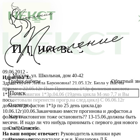
Идрисова З.
09.06.2012 -
г. Москва, ул. Школьная, дом 40-42
Идрисова З.:
График работы
Обратный зв
Здравствуйте Лейла Бароновна! 21.05.12г. Бюла у Вас на
приеме с 22.05.12г Пью Прогинова 1*3р фолиевая кислота
1*3р и актовигин 1*3р.04.06 (19день цикла М-эхо 7,7 и Вы
посоветовали перенести прогр.на след.цикл) С 06.06.12г
О центре
добавила дюфастон 1*1р по 25 день цикла.(до
О клинике
10.06.12г)10.06.Заканчиваю вместе прогинова и дюфастон.а
Услуги
фольку и актовигин тоже остановить?? 13-15.06.должны быть
Новости
Консультации специалистов
месячн. И надо ли что нибудь принимать с первого дня нового
цикла?? Спасибо.
Специалисты
На ваш вопрос отвечает:
Руководитель клиники врач
Благотворительность
Стоимость ЭКО
Главный врач
гинеколог - репродуктолог к.м.н. Киндарова Л.Б.
Пациентам