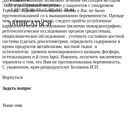
Да, в нашей клинике возможно лечение бесплодия методом
Сотрудничество с врачами
Программы врт и эко
Заместитель главного врача
Онлайн-консультации специалистов
Акции
Отзывы
Контакты
ЭКО с донорскими ооцитами у пациентов с синдромом
+7 495 678-90-03
+7 495 911-28-64
Тернера. Однако очень важно, чтобы у Вас не было
График работы
Донорство
Репродуктолог
Онлайн-оплата
противопоказаний со к вынашиванию беременности. Прежде
чем обратиться я в Центр, следует пройти углубленное
ЗАПИСАТЬСЯ
кардиологическое обследование (включая эхокардиографию,
Фотогалерея
Акушерство и гинекология
Гинеколог
Вопрос специалисту (Вопрос-ответ)
ретгенологическое исследование органов средостенья),
общеклиническое обследование , уточнить состояние костной
Видео
Андрология
Андролог
ЭКО по ОМС
системы (сделать денситометрию, определить содержание в
крови продуктов метаболизма костной ткани и
Истории пациентов
Анализы
Генетик
Хранение эмбрионов
остеосинтеза: уровень ионизированного кальция, фосфора,
остеокальцина и β cross laps). Наконец, получить заключение
Эндокринолог
Налоговый вычет
терапевта о том, что Вам не противопоказана беременность.
С уважением, врач-репродуктолог Белоконь И.П.
Специалист УЗД
Проживание
Вернуться
Эмбриолог
Транспортировка репродуктивного материала
Задать вопрос
Анестезиолог
Обследования перед ЭКО, криопереносом (по ОМС)
Психолог
Обследование перед ЭКО, для сурмам и доноров (на платной
Гематолог
Формы документов
Терапевт
Политика обработки персональных данных