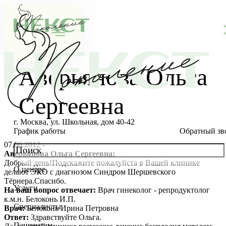
Аверьянова Ольга
Сергеевна
г. Москва, ул. Школьная, дом 40-42
График работы
Обратный зв
07.06.2012 -
Аверьянова Ольга Сергеевна:
Добрый день!Подскажите пожалуйста в Вашей клинике
О центре
делают ЭКО с диагнозом Синдром Шершевского
О клинике
Тёрнера.Спасибо.
Услуги
На ваш вопрос отвечает:
Врач гинеколог - репродуктолог
Новости
Консультации специалистов
к.м.н. Белоконь И.П.
Специалисты
Врач:
Белоконь Ирина Петровна
Благотворительность
Стоимость ЭКО
Главный врач
Ответ:
Здравствуйте Ольга.
Пациентам