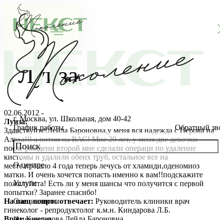
Луиза
02.06.2012 -
г. Москва, ул. Школьная, дом 40-42
Луиза:
График работы
Обратный зв
Здавствуйте!Лейла Бароновна,у меня вся надежда с Перова на
Алаха!!! а потом на ВАС! Мне 29 лет, у меня две девочки
после рождени второй мне сделали операци по удаление
кистомы и удалили обеих труб, остальное все на
О центре
месте.прошло 4 года теперь лечусь от хламиди,оденомиоз
О клинике
матки. И очень хочется попасть именно к вам!!подскажите
Услуги
пожалуйста! Есть ли у меня шансы что получится с первой
Новости
Консультации специалистов
попытки? Заранее спасибо!
На ваш вопрос отвечает:
Руководитель клиники врач
Специалисты
гинеколог - репродуктолог к.м.н. Киндарова Л.Б.
Благотворительность
Стоимость ЭКО
Главный врач
Врач:
Киндарова Лейла Бароновна
Пациентам