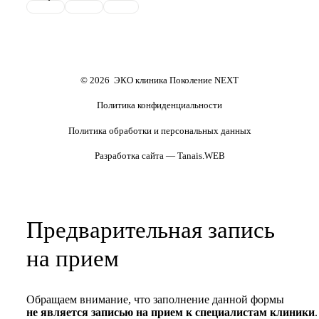
репродуктивного материала
Обследования перед ЭКО,
Обследование перед ЭКО, для
криопереносом (по ОМС)
сурмам и доноров (на платной
основе)
Формы документов
Политика обработки
персональных данных
Полезные статьи и видео
© 2026 ЭКО клиника Поколение NEXT
Политика конфиденциальности
Политика обработки и персональных данных
Разработка сайта — Tanais.WEB
Предварительная запись
на прием
Обращаем внимание, что заполнение данной формы
не является записью на прием к специалистам клиники
.