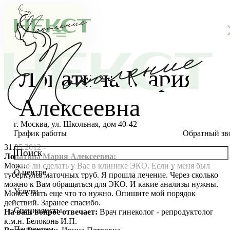
Лопатина Мария
Алексеевна
г. Москва, ул. Школьная, дом 40-42
График работы
Обратный зв
31.05.2012 -
Лопатина Мария Алексеевна:
Можно ли сделать у Вас в клинике ЭКО. Если у меня был
О центре
туберкулез маточных труб. Я прошла лечение. Через сколько
О клинике
можно к Вам обращаться для ЭКО. И какие анализы нужны.
Услуги
Может быть еще что то нужно. Опишите мой порядок
Новости
Консультации специалистов
действий. Заранее спасибо.
Специалисты
На ваш вопрос отвечает:
Врач гинеколог - репродуктолог
Благотворительность
Стоимость ЭКО
Главный врач
к.м.н. Белоконь И.П.
Пациентам