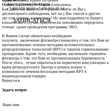
Врач:
Белоконь Ирина Петровна
Сотрудничество с врачами
Программы врт и эко
Заместитель главного врача
Онлайн-консультации специалистов
Акции
Отзывы
Контакты
Ответ:
Здравствуйте Мария Алексеевна.
+7 495 678-90-03
+7 495 911-28-64
Как давно вы закончили терапию, сняты ли Вы с
График работы
Донорство
Репродуктолог
Онлайн-оплата
диспансерного наблюдения, нет ли у Вас очагов в других
органах (легкие, кишечник) ? Не зная подробности Вашего
ЗАПИСАТЬСЯ
клинического случая, практически невозможно определить
Фотогалерея
Акушерство и гинекология
Гинеколог
Вопрос специалисту (Вопрос-ответ)
точные сроки проведения программы ЭКО.
Видео
Андрология
Андролог
ЭКО по ОМС
В Вашем случае обязательно необходимо
получить заключение фтизиатра-гинеколога о том, что Вам не
Истории пациентов
Анализы
Генетик
Хранение эмбрионов
противопоказано лечение методами вспомогательных
репродуктивных технологий (ВРТ) и терапия гормональными
Эндокринолог
Налоговый вычет
препаратами. Кроме того, необходимо заключение терапевта-
фтизиатра о том, что Вам не противопоказана беременность.
Специалист УЗД
Проживание
После этого, лучше обратиться на первичную консультацию к
врачу-репродуктологу Центра и решить вопрос о
Эмбриолог
Транспортировка репродуктивного материала
возможности лечения бесплодия методами ВРТ в
индивидуальном порядке.
Анестезиолог
Обследования перед ЭКО, криопереносом (по ОМС)
Вернуться
Психолог
Обследование перед ЭКО, для сурмам и доноров (на платной
Задать вопрос
Гематолог
Формы документов
Терапевт
Политика обработки персональных данных