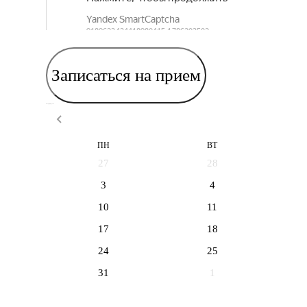
Записаться на прием
Выберите дату приема
ПН
ВТ
27
28
3
4
10
11
17
18
24
25
31
1