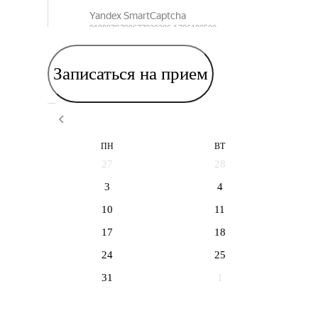
Записаться на прием
Выберите дату приема
ПН
ВТ
27
28
3
4
10
11
17
18
24
25
31
1