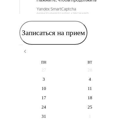
Записаться на прием
Выберите дату приема
ПН
ВТ
27
28
3
4
10
11
17
18
24
25
31
1