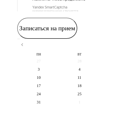
Записаться на прием
Выберите дату приема
ПН
ВТ
27
28
3
4
10
11
17
18
24
25
31
1