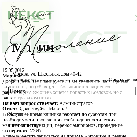
Марина
15.05.2012 -
г. Москва, ул. Школьная, дом 40-42
Марина:
График работы
Обратный зв
Добрый день! Не планируете ли вы увеличить часы приема
клиники и дни (сб, вс), т.к. большинство пациентов
работающих? Уж очень хочется попасть к Козловой, но с
вашим графиком никак..
О центре
На ваш вопрос отвечает:
Администратор
О клинике
Ответ:
Здравствуйте, Марина!
Услуги
В настоящее время клиника работает по субботам при
Новости
Консультации специалистов
необходимости проведения лечебно-диагностических
манипуляций (пункции, перенос эмбрионов, проведение
Специалисты
экспертного УЗИ).
Благотворительность
Стоимость ЭКО
Главный врач
Если Вы хотите записаться на прием к Антонине Юрьевне,
Пациентам