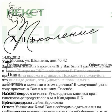
Хава
14.05.2012 -
г. Москва, ул. Школьная, дом 40-42
Хава:
График работы
Обратный зв
Здравствуйте,Лейла Бароновна!Я у Вас была 1 раз на Опарина
и 1 раз в Питере на ЭКО и оба пролета.В Питере сказали
причина из-за высокого Д-димера. Подскажите пожалуйста
что мне надо делать, что Д-димер не повышалься в
О центре
дальнейшем и может ли в этом причина? В следующий раз я
О клинике
хочу приехать к Вам в клинику. Спасибо.
Услуги
На ваш вопрос отвечает:
Руководитель клиники врач
Новости
Консультации специалистов
гинеколог-репродуктолог к.м.н Киндарова Л.Б
Врач:
Киндарова Лейла Бароновна
Специалисты
Ответ:
Уважаемая Хава! Вам необходимо сдать анализ на
Благотворительность
Стоимость ЭКО
Главный врач
генетическую предрасположенность к тромбофилиям, в ходе
Пациентам