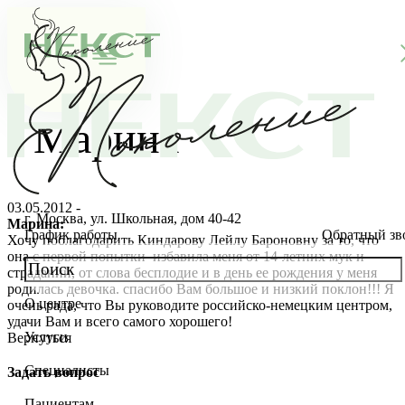
Марина
03.05.2012 -
г. Москва, ул. Школьная, дом 40-42
Марина:
График работы
Обратный зв
Хочу поблагодарить Киндарову Лейлу Бароновну за то, что
она с первой попытки избавила меня от 14-летних мук и
страданий, от слова бесплодие и в день ее рождения у меня
родилась девочка. спасибо Вам большое и низкий поклон!!! Я
О центре
очень рада, что Вы руководите российско-немецким центром,
О клинике
удачи Вам и всего самого хорошего!
Услуги
Вернуться
Новости
Консультации специалистов
Специалисты
Задать вопрос
Благотворительность
Стоимость ЭКО
Главный врач
Пациентам