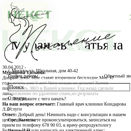
Мурашева Татьяна
30.04.2012 -
г. Москва, ул. Школьная, дом 40-42
Мурашева Татьяна:
График работы
Обратный зв
Добрый день! Мне ставят вторичное бесплодие.Мне 32
года,лечусь уже 5 лет! Чего только не делали! Хотим
попробовать ЭКО в Вашей клинике. Год назад сделали
лапароскопию по удалению спаек,но результата
О центре
нет...Подскажите с чего начать?
О клинике
На ваш вопрос отвечает:
Главный врач клиники Киндарова
Услуги
Л.Б
Новости
Консультации специалистов
Ответ:
Добрый день! Начинать надо с консультации в нашем
центре. Вы можете проконсультироваться, записаться на
Специалисты
прием по телефону 678 90 03, к врачу-репродуктологу
Благотворительность
Стоимость ЭКО
Главный врач
Белоконь И.П или написать на электронный адрес:
Пациентам