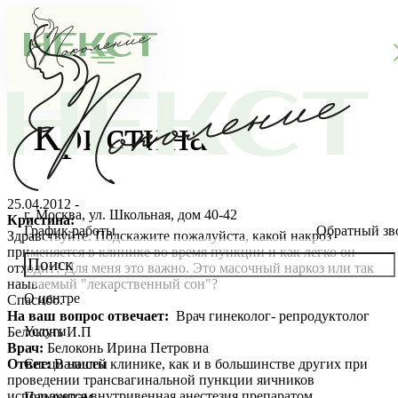
Кристина
25.04.2012 -
г. Москва, ул. Школьная, дом 40-42
Кристина:
График работы
Обратный зв
Здравствуйте. Подскажите пожалуйста, какой накроз
применяется в клинике во время пункции и как легко он
отходит? Для меня это важно. Это масочный наркоз или так
наываемый "лекарственный сон"?
О центре
Спасибо.
О клинике
На ваш вопрос отвечает:
Врач гинеколог- репродуктолог
Услуги
Белоконь И.П
Новости
Консультации специалистов
Врач:
Белоконь Ирина Петровна
Ответ:
В нашей клинике, как и в большинстве других при
Специалисты
проведении трансвагинальной пункции яичников
Благотворительность
Стоимость ЭКО
Главный врач
используется внутривенная анестезия препаратом
Пациентам