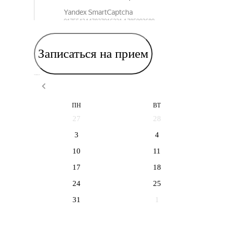
Записаться на прием
Выберите дату приема
ПН
ВТ
27
28
3
4
10
11
17
18
24
25
31
1