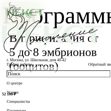
Программ
Витрификация от
5 до 8 эмбрионов
г. Москва, ул. Школьная, дом 40-42
(ооцитов)
График работы
Обратный зв
О центре
О клинике
Услуги
52 100 ₽
Новости
Консультации специалистов
Специалисты
Благотворительность
Стоимость ЭКО
Главный врач
Пациентам