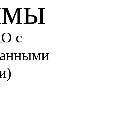
ммы
О с
ванными
и)