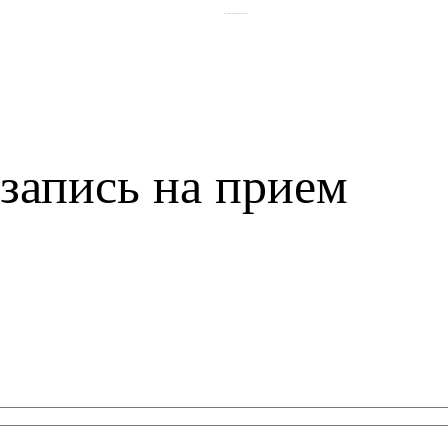
Политика обработки и персональных данных
запись на прием