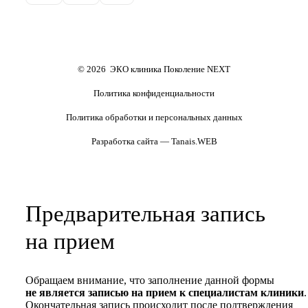
Обследования перед ЭКО,
Обследование перед ЭКО, для
Маммолог
Полезные статьи и видео
криопереносом (по ОМС)
сурмам и доноров (на платной
основе)
Формы документов
Политика обработки
персональных данных
Полезные статьи и видео
© 2026 ЭКО клиника Поколение NEXT
Политика конфиденциальности
Политика обработки и персональных данных
Разработка сайта — Tanais.WEB
Предварительная запись
на прием
Обращаем внимание, что заполнение данной формы
не является записью на прием к специалистам клиники
.
Окончательная запись происходит после подтверждения