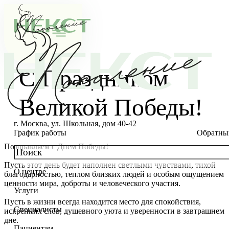
С Праздником
Великой Победы!
г. Москва, ул. Школьная, дом 40-42
График работы
Обратны
Поздравляем с Днем Победы!
Пусть этот день будет наполнен светлыми чувствами, тихой
О центре
благодарностью, теплом близких людей и особым ощущением
О клинике
ценности мира, доброты и человеческого участия.
Услуги
Новости
Консультации специалистов
Пусть в жизни всегда находится место для спокойствия,
Специалисты
искренних слов, душевного уюта и уверенности в завтрашнем
Благотворительность
Стоимость ЭКО
Главный врач
дне.
Пациентам