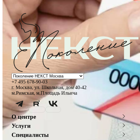
Возврат к списку
Маммолог
Полезные статьи и видео
+7 495 678-90-03
г. Москва, ул. Школьная, дом 40-42
м.Римская, м.Площадь Ильича
О центре
О клинике
Новости
Услуги
Благотворительность
Сотрудничество с врачами
Консультации специалистов
Стоимость ЭКО
График работы
Фотогалерея
Специалисты
Программы врт и эко
Донорство
Видео
Истории пациентов