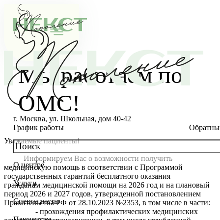
Мы работаем по
ОМС!
г. Москва, ул. Школьная, дом 40-42
График работы
Обратны
Уважаемые пациенты!
Информируем Вас о возможности получить
О центре
медицинскую помощь в соответствии с Программой
О клинике
государственных гарантий бесплатного оказания
Услуги
гражданам медицинской помощи на 2026 год и на плановый
Новости
Консультации специалистов
период 2026 и 2027 годов, утвержденной постановлением
Специалисты
Правительства РФ от 28.10.2023 №2353, в том числе в части:
Благотворительность
Стоимость ЭКО
Главный врач
- прохождения профилактических медицинских
Пациентам