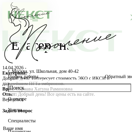
Екатерина
14.04.2026 -
г. Москва, ул. Школьная, дом 40-42
Екатерина:
График работы
Обратный зв
Добрый день! Интересует стоимость ЭКО с ИКСИ и
дальнейшим ПГТа эмбрионов.
Врач:
Сурмава Хатуна Раминовна
Ответ:
Добрый день! Все цены есть на сайте.
О центре
Вернуться
О клинике
Услуги
Задать вопрос
Новости
Консультации специалистов
Специалисты
Благотворительность
Стоимость ЭКО
Главный врач
Пациентам