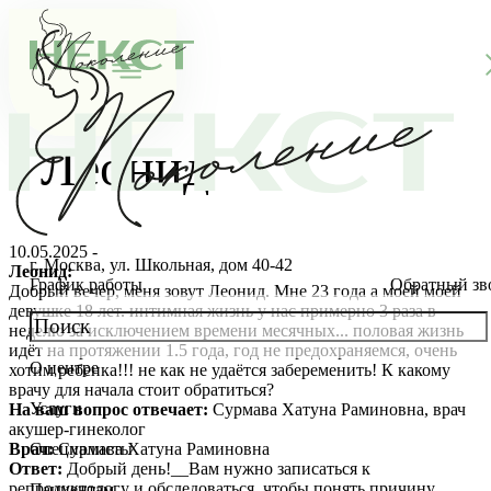
Леонид
10.05.2025 -
г. Москва, ул. Школьная, дом 40-42
Леонид:
График работы
Обратный зв
Добрый вечер, меня зовут Леонид. Мне 23 года а моей моей
девушке 18 лет. интимная жизнь у нас примерно 3 раза в
неделю за исключением времени месячных... половая жизнь
идёт на протяжении 1.5 года, год не предохраняемся, очень
О центре
хотим ребенка!!! не как не удаётся забеременить! К какому
О клинике
врачу для начала стоит обратиться?
Услуги
На ваш вопрос отвечает:
Сурмава Хатуна Раминовна, врач
Новости
Консультации специалистов
акушер-гинеколог
Врач:
Сурмава Хатуна Раминовна
Специалисты
Ответ:
Добрый день!__Вам нужно записаться к
Благотворительность
Стоимость ЭКО
Главный врач
репродуктологу и обследоваться, чтобы понять причину
Пациентам